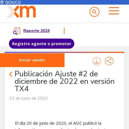
Menú del Usuario
Menu principal
Reporte 2024
Registro agente o promotor
Pasar al contenido principal
Iniciar sesión
Noticias Agentes
Publicación Ajuste #2 de
diciembre de 2022 en versión
TX4
23 de Junio de 2023
El día 20 de junio de 2023, el ASIC publicó la