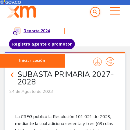
Menú del Usuario
Menu principal
Reporte 2024
Registro agente o promotor
Pasar al contenido principal
Iniciar sesión
Noticias Agentes
SUBASTA PRIMARIA 2027-
2028
24 de Agosto de 2023
La CREG publicó la Resolución 101 021 de 2023,
mediante la cual adiciona sesenta y tres (63) días