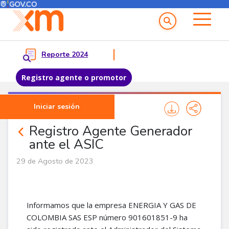
Menú del Usuario
Menu principal
Reporte 2024
Registro agente o promotor
Pasar al contenido principal
Iniciar sesión
Noticias Agentes
Registro Agente Generador
ante el ASIC
29 de Agosto de 2023
Informamos que la empresa ENERGIA Y GAS DE
COLOMBIA SAS ESP número 901601851-9 ha