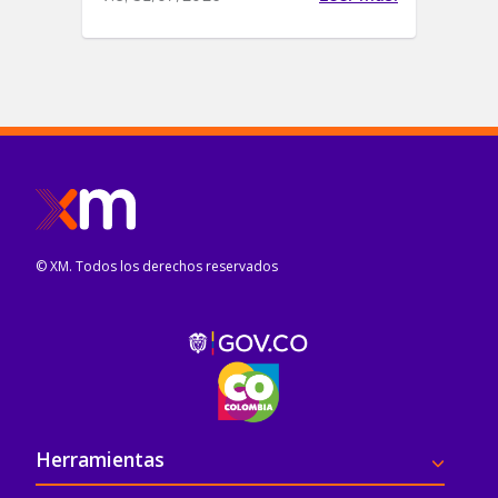
© XM. Todos los derechos reservados
Pie de página
Herramientas