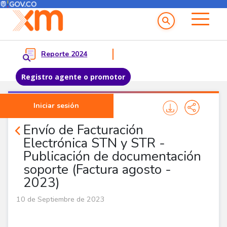
Menú del Usuario
Menu principal
Reporte 2024
Registro agente o promotor
Pasar al contenido principal
Iniciar sesión
Noticias Agentes
Envío de Facturación
Electrónica STN y STR -
Publicación de documentación
soporte (Factura agosto -
2023)
10 de Septiembre de 2023