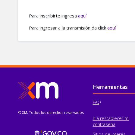
Para inscribirte ingresa
aquí
Para ingresar a la transmisión da click
aquí
Pie de página
Herramientas
FAQ
© XM. Todos los derechos reservados
Ir a restablecer mi
contraseña
Sitios de interés