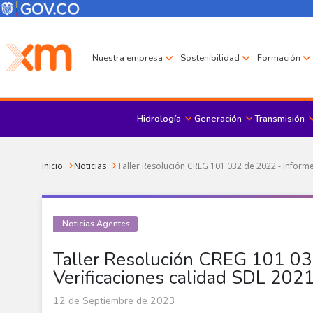
Pasar al contenido principal
Menú Corporativo
Menú de encabezado
Nuestra empresa
Sostenibilidad
Formación
Hidrología
Generación
Transmisión
Sobrescribir enlaces de ayuda a la navegación
Inicio
Noticias
Taller Resolución CREG 101 032 de 2022 - Informe
Noticias Agentes
Taller Resolución CREG 101 03
Verificaciones calidad SDL 202
12 de Septiembre de 2023