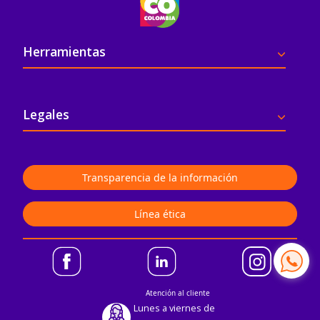
Pie de página
Herramientas
Legales
Transparencia de la información
Línea ética
Atención al cliente
Lunes a viernes de