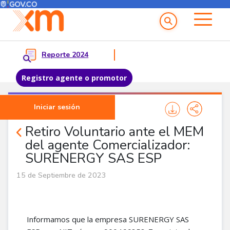
Menú del Usuario
Menu principal
Reporte 2024
Registro agente o promotor
Pasar al contenido principal
Iniciar sesión
Noticias Agentes
Retiro Voluntario ante el MEM
del agente Comercializador:
SURENERGY SAS ESP
15 de Septiembre de 2023
Informamos que la empresa SURENERGY SAS