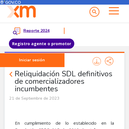
Menú del Usuario
Menu principal
Reporte 2024
Registro agente o promotor
Pasar al contenido principal
Iniciar sesión
Noticias Agentes
Reliquidación SDL definitivos
de comercializadores
incumbentes
21 de Septiembre de 2023
En cumplimiento de lo establecido en la