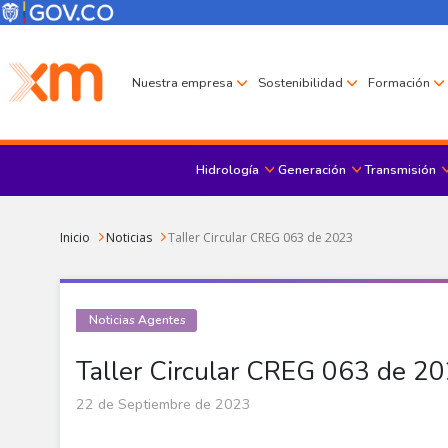
Pasar al contenido principal
Menú Corporativo
Menú de encabezado
Nuestra empresa
Sostenibilidad
Formación
Hidrología
Generación
Transmisión
Sobrescribir enlaces de ayuda a la navegación
Inicio
Noticias
Taller Circular CREG 063 de 2023
Noticias Agentes
Taller Circular CREG 063 de 2
22 de Septiembre de 2023