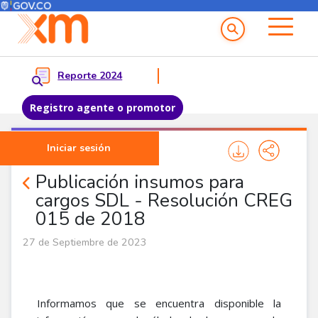
Menú del Usuario
Menu principal
Reporte 2024
Registro agente o promotor
Pasar al contenido principal
Iniciar sesión
Noticias Agentes
Publicación insumos para
cargos SDL - Resolución CREG
015 de 2018
27 de Septiembre de 2023
Informamos que se encuentra disponible la