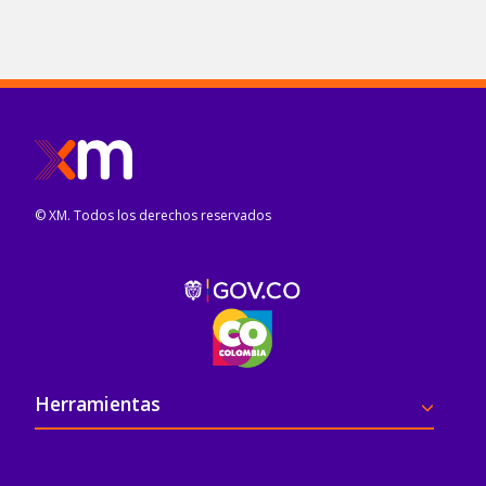
© XM. Todos los derechos reservados
Pie de página
Herramientas