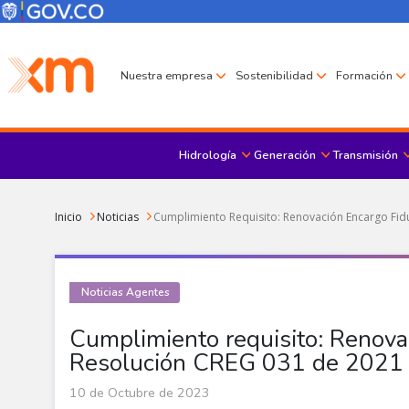
Pasar al contenido principal
Menú Corporativo
Menú de encabezado
Nuestra empresa
Sostenibilidad
Formación
Hidrología
Generación
Transmisión
Sobrescribir enlaces de ayuda a la navegación
Inicio
Noticias
Cumplimiento Requisito: Renovación Encargo Fidu
Noticias Agentes
Cumplimiento requisito: Renovac
Resolución CREG 031 de 2021
10 de Octubre de 2023