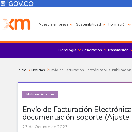
Pasar al contenido principal
Menú Corporativo
Menú de encabezado
Nuestra empresa
Sostenibilidad
Formación
Hidrología
Generación
Transmisión
Sobrescribir enlaces de ayuda a la navegación
Inicio
Noticias
Envío de Facturación Electrónica STR- Publicació
Noticias Agentes
Envío de Facturación Electrónic
documentación soporte (Ajuste 
23 de Octubre de 2023