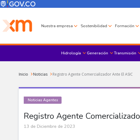
Pasar al contenido principal
Menú Corporativo
Menú de encabezado
Nuestra empresa
Sostenibilidad
Formación
Hidrología
Generación
Transmisión
Sobrescribir enlaces de ayuda a la navegación
Inicio
Noticias
Registro Agente Comercializador Ante El ASIC
Noticias Agentes
Registro Agente Comercializado
13 de Diciembre de 2023