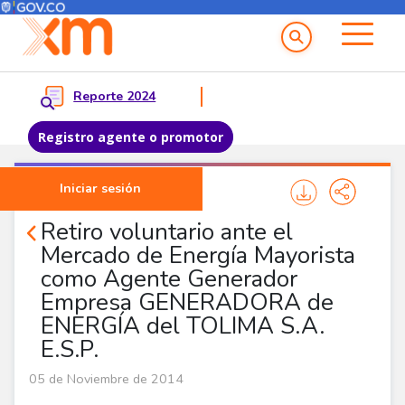
Menú del Usuario
Menu principal
Reporte 2024
Registro agente o promotor
Pasar al contenido principal
Iniciar sesión
Noticias Corporativas
Retiro voluntario ante el
Mercado de Energía Mayorista
como Agente Generador
Empresa GENERADORA de
ENERGÍA del TOLIMA S.A.
E.S.P.
05 de Noviembre de 2014