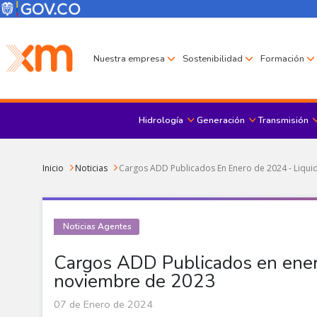
Pasar al contenido principal
Menú Corporativo
Menú de encabezado
Nuestra empresa
Sostenibilidad
Formación
Hidrología
Generación
Transmisión
Sobrescribir enlaces de ayuda a la navegación
Inicio
Noticias
Cargos ADD Publicados En Enero de 2024 - Liqu
Noticias Agentes
Cargos ADD Publicados en ener
noviembre de 2023
07 de Enero de 2024