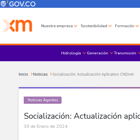
Pasar al contenido principal
Menú Corporativo
Menú de encabezado
Nuestra empresa
Sostenibilidad
Formación
Hidrología
Generación
Transmisión
Sobrescribir enlaces de ayuda a la navegación
Inicio
Noticias
Socialización: Actualización Aplicativo CNDnet
Noticias Agentes
Socialización: Actualización apl
30 de Enero de 2024