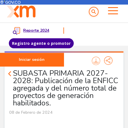
Menú del Usuario
Menu principal
Reporte 2024
Registro agente o promotor
Pasar al contenido principal
Iniciar sesión
Noticias Agentes
SUBASTA PRIMARIA 2027-
2028: Publicación de la ENFICC
agregada y del número total de
proyectos de generación
habilitados.
08 de Febrero de 2024