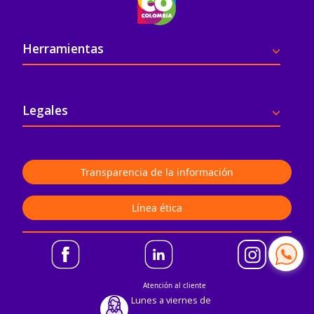
Pie de página
Herramientas
Legales
Transparencia de la información
Línea ética
Atención al cliente
Lunes a viernes de