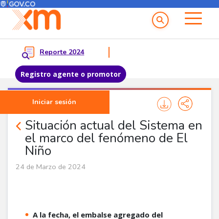
Menú del Usuario
Menu principal
Reporte 2024
Registro agente o promotor
Pasar al contenido principal
Iniciar sesión
Comunicados
Situación actual del Sistema en
el marco del fenómeno de El
Niño
24 de Marzo de 2024
A la fecha, el embalse agregado del