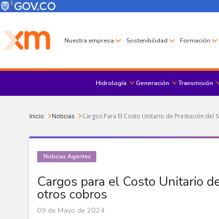
Pasar al contenido principal
Menú Corporativo
Menú de encabezado
Nuestra empresa
Sostenibilidad
Formación
Hidrología
Generación
Transmisión
Sobrescribir enlaces de ayuda a la navegación
Inicio
Noticias
Cargos Para El Costo Unitario de Prestación del 
Noticias Agentes
Cargos para el Costo Unitario de
otros cobros
09 de Mayo de 2024