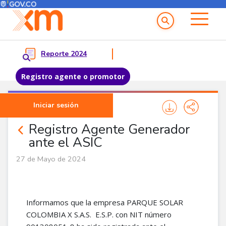
Menú del Usuario
Menu principal
Reporte 2024
Registro agente o promotor
Pasar al contenido principal
Iniciar sesión
Noticias Agentes
Registro Agente Generador
ante el ASIC
27 de Mayo de 2024
Informamos que la empresa PARQUE SOLAR
COLOMBIA X S.A.S. E.S.P. con NIT número