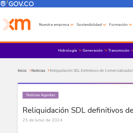
Pasar al contenido principal
Menú Corporativo
Menú de encabezado
Nuestra empresa
Sostenibilidad
Formación
Hidrología
Generación
Transmisión
Sobrescribir enlaces de ayuda a la navegación
Inicio
Noticias
Reliquidación SDL Definitivos de Comercializador
Noticias Agentes
Reliquidación SDL definitivos d
25 de Junio de 2024