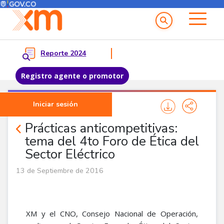
Menú del Usuario
Menu principal
Reporte 2024
Registro agente o promotor
Pasar al contenido principal
Iniciar sesión
Noticias Agentes
Prácticas anticompetitivas:
tema del 4to Foro de Ética del
Sector​ Eléctrico​
13 de Septiembre de 2016
XM y el CNO, Consejo Nacional de Operación,