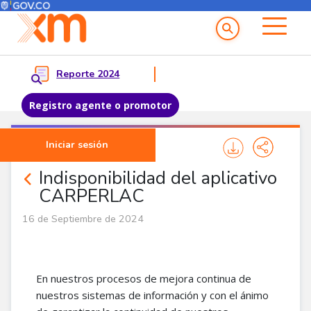
Menú del Usuario
Menu principal
Reporte 2024
Registro agente o promotor
Pasar al contenido principal
Iniciar sesión
Noticias Agentes
Indisponibilidad del aplicativo
CARPERLAC
16 de Septiembre de 2024
En nuestros procesos de mejora continua de
nuestros sistemas de información y con el ánimo