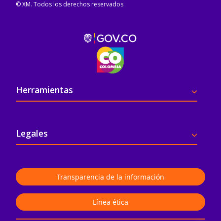
© XM. Todos los derechos reservados
Pie de página
Herramientas
Legales
Transparencia de la información
Línea ética