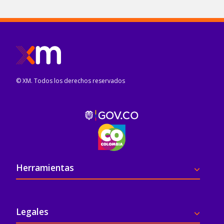
© XM. Todos los derechos reservados
Pie de página
Herramientas
Legales