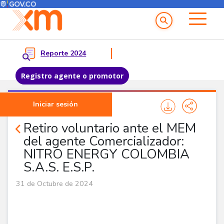
Menú del Usuario
Menu principal
Reporte 2024
Registro agente o promotor
Pasar al contenido principal
Iniciar sesión
Noticias Agentes
Retiro voluntario ante el MEM
del agente Comercializador:
NITRO ENERGY COLOMBIA
S.A.S. E.S.P.
31 de Octubre de 2024