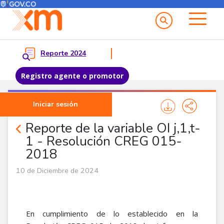
Menú del Usuario
Menu principal
Reporte 2024
Registro agente o promotor
Pasar al contenido principal
Iniciar sesión
Noticias Agentes
Reporte de la variable OI j,1,t-
1 - Resolución CREG 015-
2018
10 de Diciembre de 2024
En cumplimiento de lo establecido en la