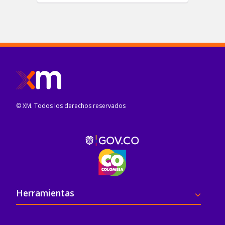
© XM. Todos los derechos reservados
Pie de página
Herramientas