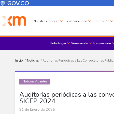
Pasar al contenido principal
Menú Corporativo
Menú de encabezado
Nuestra empresa
Sostenibilidad
Formación
Hidrología
Generación
Transmisión
Sobrescribir enlaces de ayuda a la navegación
Inicio
Noticias
Auditorias Periódicas a Las Convocatorias Públic
Noticias Agentes
Auditorias periódicas a las conv
SICEP 2024
21 de Enero de 2025