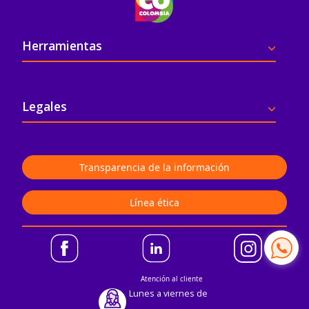
Pie de página
Herramientas
Legales
Transparencia de la información
Línea ética
Atención al cliente
Lunes a viernes de