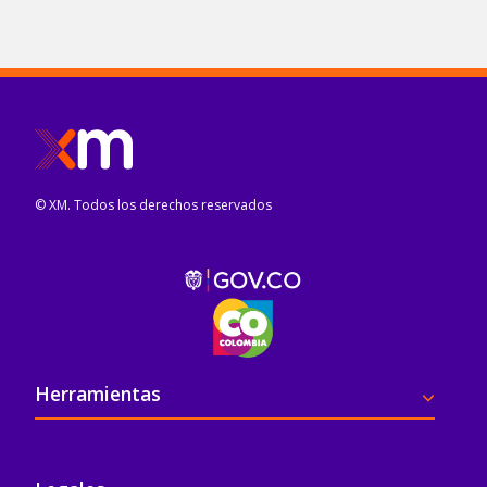
© XM. Todos los derechos reservados
Pie de página
Herramientas