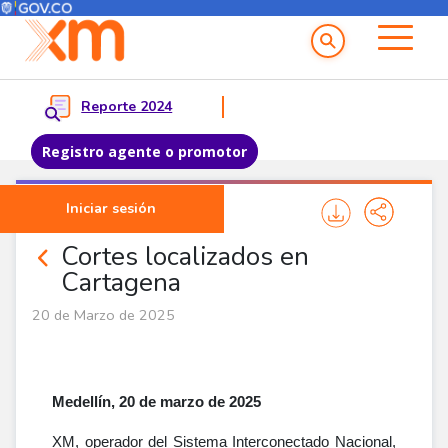
Menú del Usuario
Menu principal
Reporte 2024
Registro agente o promotor
Pasar al contenido principal
Iniciar sesión
Comunicados
Cortes localizados en
Cartagena
20 de Marzo de 2025
Medellín, 20 de marzo de 2025
XM, operador del Sistema Interconectado Nacional,