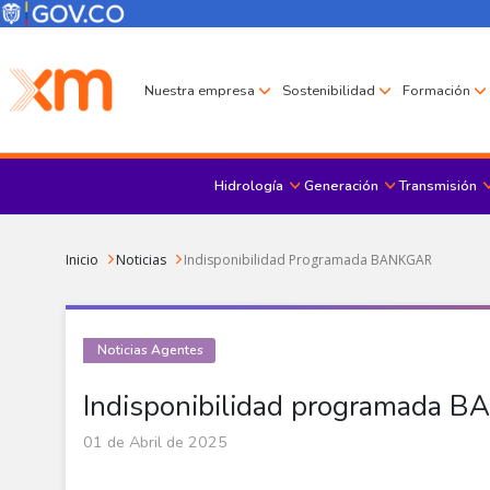
Pasar al contenido principal
Menú Corporativo
Menú de encabezado
Nuestra empresa
Sostenibilidad
Formación
Hidrología
Generación
Transmisión
Sobrescribir enlaces de ayuda a la navegación
Inicio
Noticias
Indisponibilidad Programada BANKGAR
Noticias Agentes
Indisponibilidad programada 
01 de Abril de 2025