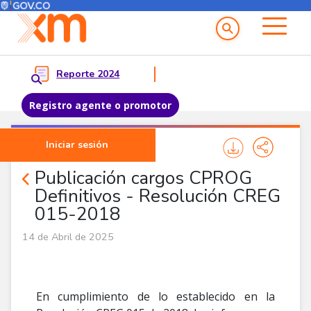
Menú del Usuario
Menu principal
Reporte 2024
Registro agente o promotor
Pasar al contenido principal
Iniciar sesión
Noticias Agentes
Publicación cargos CPROG
Definitivos - Resolución CREG
015-2018
14 de Abril de 2025
En cumplimiento de lo establecido en la