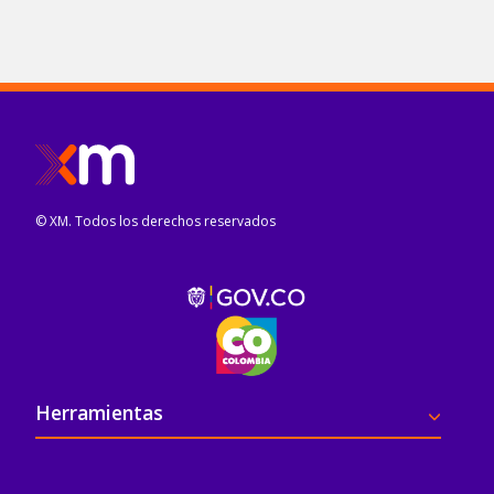
© XM. Todos los derechos reservados
Pie de página
Herramientas