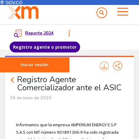
Menú del Usuario
Menu principal
Reporte 2024
Registro agente o promotor
Pasar al contenido principal
Iniciar sesión
Noticias Agentes
Registro Agente
Comercializador ante el ASIC
26 de Junio de 2025
Informamos que la empresa AMPERIUM ENERGY E.S.P
S.A.S con NIT número 901891306-9 ha sido registrada