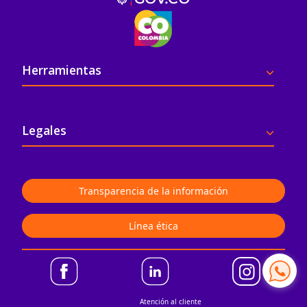
Pie de página
Herramientas
Legales
Transparencia de la información
Línea ética
Atención al cliente