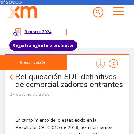
Menú del Usuario
Menu principal
Reporte 2024
Registro agente o promotor
Pasar al contenido principal
Iniciar sesión
Noticias Agentes
Reliquidación SDL definitivos
de comercializadores entrantes
27 de Junio de 2025
En cumplimiento de lo establecido en la
Resolución CREG 015 de 2018, les informamos