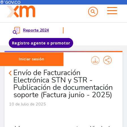
Menú del Usuario
Menu principal
Reporte 2024
Registro agente o promotor
Pasar al contenido principal
Iniciar sesión
Noticias Agentes
Envío de Facturación
Electrónica STN y STR -
Publicación de documentación
soporte (Factura junio - 2025)
10 de Julio de 2025