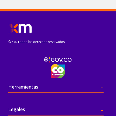
© XM. Todos los derechos reservados
Pie de página
Herramientas
Legales