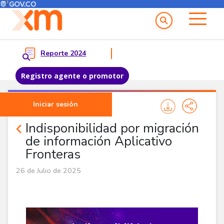
Menú del Usuario
Menu principal
Reporte 2024
Registro agente o promotor
Pasar al contenido principal
Iniciar sesión
Comunicados
Indisponibilidad por migración
de información Aplicativo
Fronteras
26 de Julio de 2025