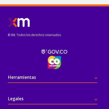
© XM. Todos los derechos reservados
Pie de página
Herramientas
Legales