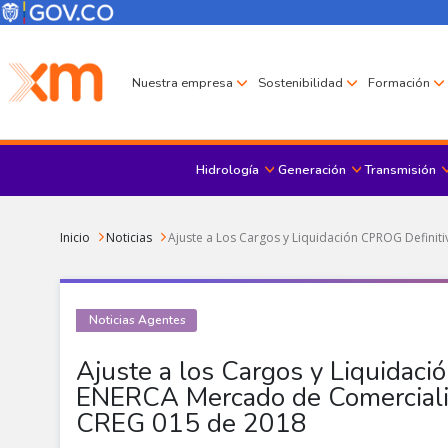
Pasar al contenido principal
Menú Corporativo
Menú de encabezado
Nuestra empresa
Sostenibilidad
Formación
Hidrología
Generación
Transmisión
Sobrescribir enlaces de ayuda a la navegación
Inicio
Noticias
Ajuste a Los Cargos y Liquidación CPROG Defini
Noticias Agentes
Ajuste a los Cargos y Liquidac
ENERCA Mercado de Comercial
CREG 015 de 2018