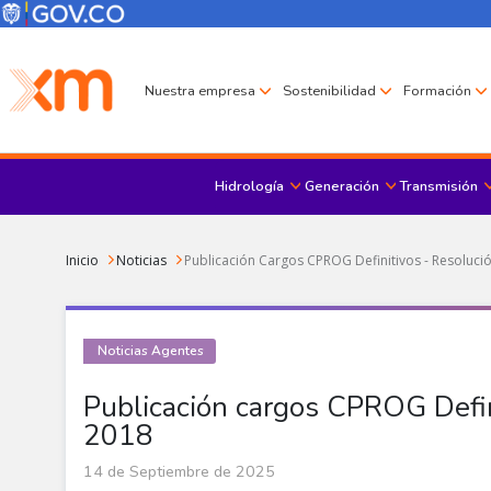
Pasar al contenido principal
Menú Corporativo
Menú de encabezado
Nuestra empresa
Sostenibilidad
Formación
Hidrología
Generación
Transmisión
Sobrescribir enlaces de ayuda a la navegación
Inicio
Noticias
Publicación Cargos CPROG Definitivos - Resoluc
Noticias Agentes
Publicación cargos CPROG Defi
2018
14 de Septiembre de 2025