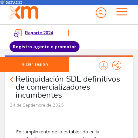
Menú del Usuario
Menu principal
Reporte 2024
Registro agente o promotor
Pasar al contenido principal
Iniciar sesión
Noticias Agentes
Reliquidación SDL definitivos
de comercializadores
incumbentes
24 de Septiembre de 2025
En cumplimiento de lo establecido en la