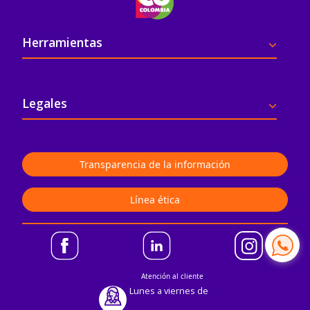
Pie de página
Herramientas
Legales
Transparencia de la información
Línea ética
Atención al cliente
Lunes a viernes de