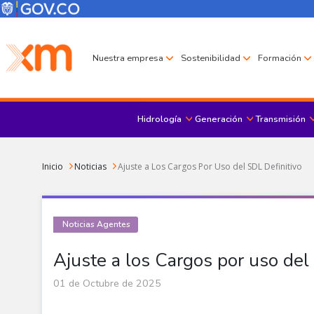
Pasar al contenido principal
Menú Corporativo
Menú de encabezado
Nuestra empresa
Sostenibilidad
Formación
Hidrología
Generación
Transmisión
Sobrescribir enlaces de ayuda a la navegación
Inicio
Noticias
Ajuste a Los Cargos Por Uso del SDL Definitivo
Noticias Agentes
Ajuste a los Cargos por uso del
01 de Octubre de 2025