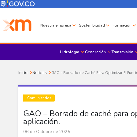
Pasar al contenido principal
Menú Corporativo
Menú de encabezado
Nuestra empresa
Sostenibilidad
Formación
Hidrología
Generación
Transmisión
Sobrescribir enlaces de ayuda a la navegación
Inicio
Noticias
GAO – Borrado de Caché Para Optimizar El Funci
Comunicados
GAO – Borrado de caché para op
aplicación.
06 de Octubre de 2025