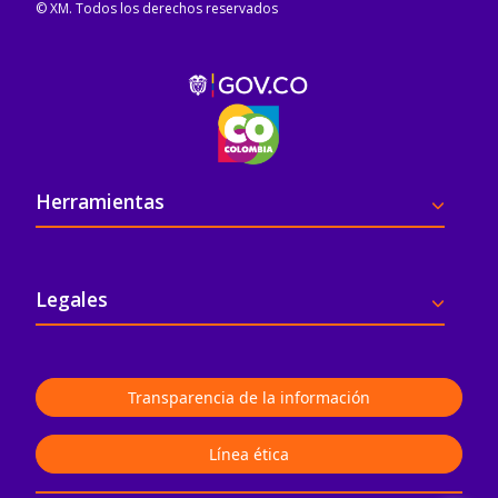
© XM. Todos los derechos reservados
Pie de página
Herramientas
Legales
Transparencia de la información
Línea ética