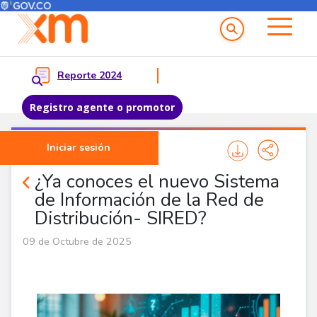
Menú del Usuario
Menu principal
Reporte 2024
Registro agente o promotor
Pasar al contenido principal
Iniciar sesión
Noticias Agentes
¿Ya conoces el nuevo Sistema
de Información de la Red de
Distribución- SIRED?
09 de Octubre de 2025