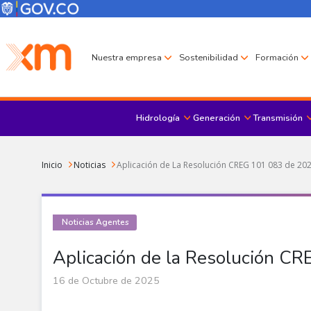
Pasar al contenido principal
Menú Corporativo
Menú de encabezado
Nuestra empresa
Sostenibilidad
Formación
Hidrología
Generación
Transmisión
Sobrescribir enlaces de ayuda a la navegación
Inicio
Noticias
Aplicación de La Resolución CREG 101 083 de 20
Noticias Agentes
Aplicación de la Resolución C
16 de Octubre de 2025