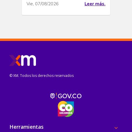
Vie, 07/08/2026
Leer más.
© XM. Todos los derechos reservados
Pie de página
Herramientas