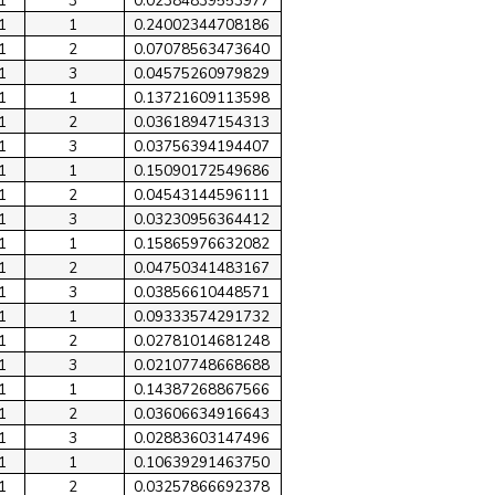
1
3
0.02384839553977
1
1
0.24002344708186
1
2
0.07078563473640
1
3
0.04575260979829
1
1
0.13721609113598
1
2
0.03618947154313
1
3
0.03756394194407
1
1
0.15090172549686
1
2
0.04543144596111
1
3
0.03230956364412
1
1
0.15865976632082
1
2
0.04750341483167
1
3
0.03856610448571
1
1
0.09333574291732
1
2
0.02781014681248
1
3
0.02107748668688
1
1
0.14387268867566
1
2
0.03606634916643
1
3
0.02883603147496
1
1
0.10639291463750
1
2
0.03257866692378