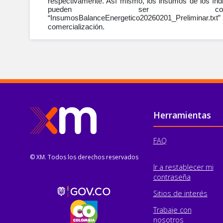
respectivamente. Así mismo, los insumos de los índi
pueden ser con
“InsumosBalanceEnergetico20260201_Preliminar.txt
comercialización.
Pie de página
Herramientas
FAQ
© XM. Todos los derechos reservados
Ir a restablecer mi
contraseña
Sitios de interés
Trabaje con
nosotros