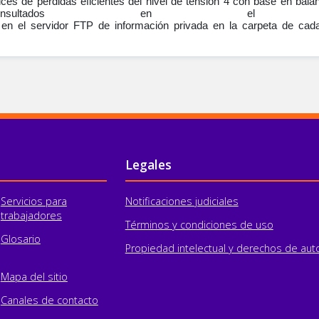
ces de pérdidas eficientes del nivel de tensión 4 con base en bala
sultados en el arc
” en el servidor FTP de información privada en la carpeta de ca
Legales
Servicios para
Notificaciones judiciales
trabajadores
Términos y condiciones de uso
Glosario
Propiedad intelectual y derechos de aut
Mapa del sitio
Canales de contacto