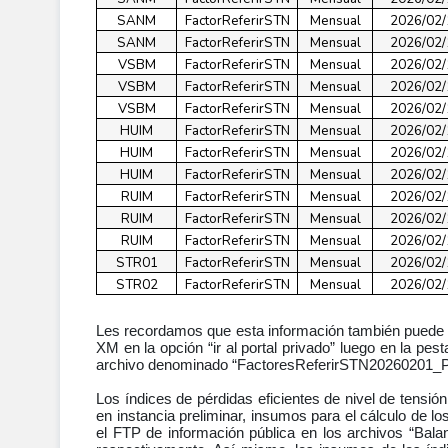
SANM
FactorReferirSTN
Mensual
2026/02/
SANM
FactorReferirSTN
Mensual
2026/02/
VSBM
FactorReferirSTN
Mensual
2026/02/
VSBM
FactorReferirSTN
Mensual
2026/02/
VSBM
FactorReferirSTN
Mensual
2026/02/
HUIM
FactorReferirSTN
Mensual
2026/02/
HUIM
FactorReferirSTN
Mensual
2026/02/
HUIM
FactorReferirSTN
Mensual
2026/02/
RUIM
FactorReferirSTN
Mensual
2026/02/
RUIM
FactorReferirSTN
Mensual
2026/02/
RUIM
FactorReferirSTN
Mensual
2026/02/
STR01
FactorReferirSTN
Mensual
2026/02/
STR02
FactorReferirSTN
Mensual
2026/02/
Les recordamos que esta información también puede se
XM en la opción “ir al portal privado” luego en la pe
archivo denominado “FactoresReferirSTN20260201_Pr
Los índices de pérdidas eficientes de nivel de tensió
en instancia preliminar, insumos para el cálculo de l
el FTP de información pública en los archivos “Bal