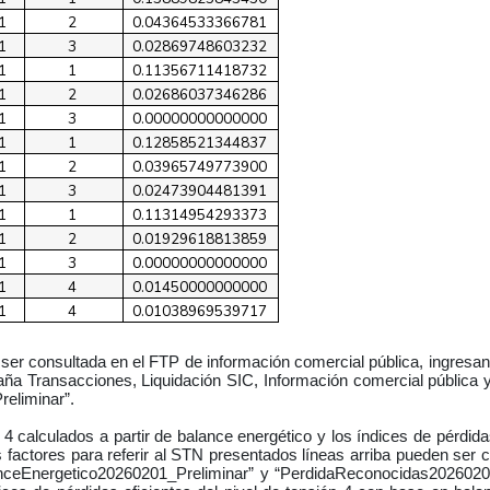
1
2
0.04364533366781
1
3
0.02869748603232
1
1
0.11356711418732
1
2
0.02686037346286
1
3
0.00000000000000
1
1
0.12858521344837
1
2
0.03965749773900
1
3
0.02473904481391
1
1
0.11314954293373
1
2
0.01929618813859
1
3
0.00000000000000
1
4
0.01450000000000
1
4
0.01038969539717
r consultada en el FTP de información comercial pública, ingresand
staña Transacciones, Liquidación SIC, Información comercial pública y
eliminar”.
n 4 calculados a partir de balance energético y los índices de pérdid
os factores para referir al STN presentados líneas arriba pueden ser 
anceEnergetico20260201_Preliminar” y “PerdidaReconocidas20260201