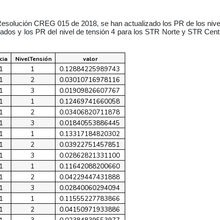
Resolución CREG 015 de 2018, se han actualizado los PR de los nive
nados y los PR del nivel de tensión 4 para los STR Norte y STR Centr
cia
NivelTensión
valor
1
1
0.12884225989743
1
2
0.03010716978116
1
3
0.01909826607767
1
1
0.12469741660058
1
2
0.03406820711878
1
3
0.01840553886445
1
1
0.13317184820302
1
2
0.03922751457851
1
3
0.02862821331100
1
1
0.11642088200660
1
2
0.04229447431888
1
3
0.02840060294094
1
1
0.11555227783866
1
2
0.04150971933886