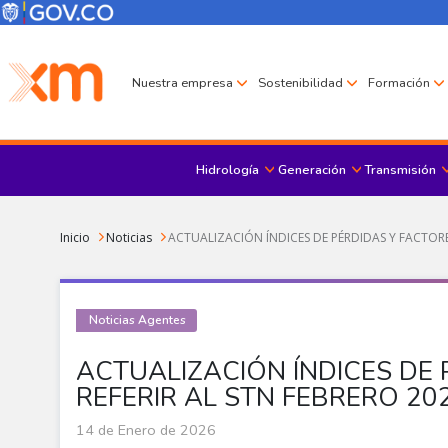
Pasar al contenido principal
Menú Corporativo
Menú de encabezado
Nuestra empresa
Sostenibilidad
Formación
Hidrología
Generación
Transmisión
Sobrescribir enlaces de ayuda a la navegación
Inicio
Noticias
ACTUALIZACIÓN ÍNDICES DE PÉRDIDAS Y FACTORE
Noticias Agentes
ACTUALIZACIÓN ÍNDICES DE
REFERIR AL STN FEBRERO 20
14 de Enero de 2026