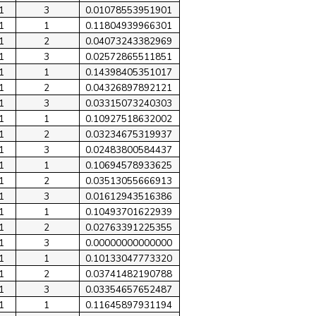
1
3
0.01078553951901
1
1
0.11804939966301
1
2
0.04073243382969
1
3
0.02572865511851
1
1
0.14398405351017
1
2
0.04326897892121
1
3
0.03315073240303
1
1
0.10927518632002
1
2
0.03234675319937
1
3
0.02483800584437
1
1
0.10694578933625
1
2
0.03513055666913
1
3
0.01612943516386
1
1
0.10493701622939
1
2
0.02763391225355
1
3
0.00000000000000
1
1
0.10133047773320
1
2
0.03741482190788
1
3
0.03354657652487
1
1
0.11645897931194