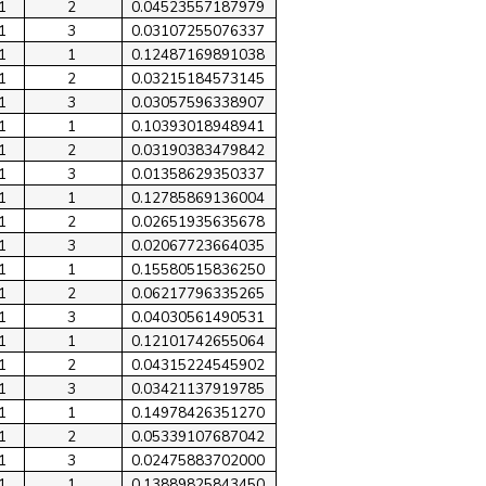
1
2
0.04523557187979
1
3
0.03107255076337
1
1
0.12487169891038
1
2
0.03215184573145
1
3
0.03057596338907
1
1
0.10393018948941
1
2
0.03190383479842
1
3
0.01358629350337
1
1
0.12785869136004
1
2
0.02651935635678
1
3
0.02067723664035
1
1
0.15580515836250
1
2
0.06217796335265
1
3
0.04030561490531
1
1
0.12101742655064
1
2
0.04315224545902
1
3
0.03421137919785
1
1
0.14978426351270
1
2
0.05339107687042
1
3
0.02475883702000
1
1
0.13889825843450