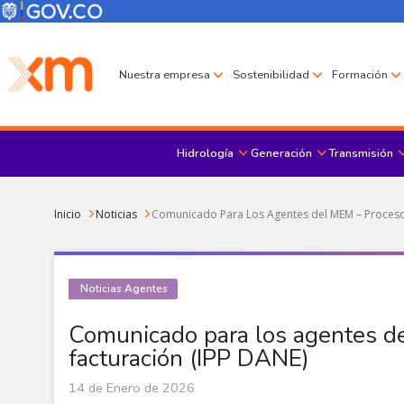
Pasar al contenido principal
Menú Corporativo
Menú de encabezado
Nuestra empresa
Sostenibilidad
Formación
Hidrología
Generación
Transmisión
Sobrescribir enlaces de ayuda a la navegación
Inicio
Noticias
Comunicado Para Los Agentes del MEM – Proceso 
Noticias Agentes
Comunicado para los agentes de
facturación (IPP DANE)
14 de Enero de 2026