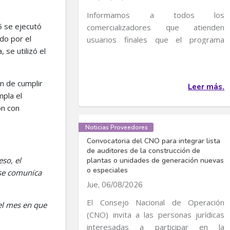
Informamos a todos los
5 se ejecutó
comercializadores que atienden
do por el
usuarios finales que el programa
, se utilizó el
transitorio de incentivos al uso...
fin de cumplir
Leer más.
pla el
ón con
Noticias Proveedores
Convocatoria del CNO para integrar lista
de auditores de la construcción de
eso, el
plantas o unidades de generación nuevas
o especiales
 se comunica
Jue, 06/08/2026
El Consejo Nacional de Operación
del mes en que
(CNO) invita a las personas jurídicas
interesadas a participar en la