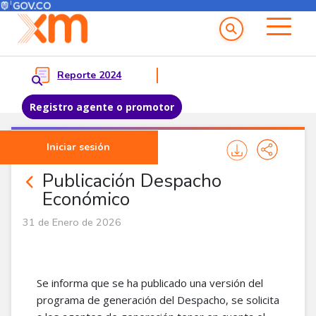
Menú del Usuario
Menu principal
Reporte 2024
Registro agente o promotor
Pasar al contenido principal
Iniciar sesión
Comunicados
Publicación Despacho
Económico
31 de Enero de 2026
Se informa que se ha publicado una versión del
programa de generación del Despacho, se solicita