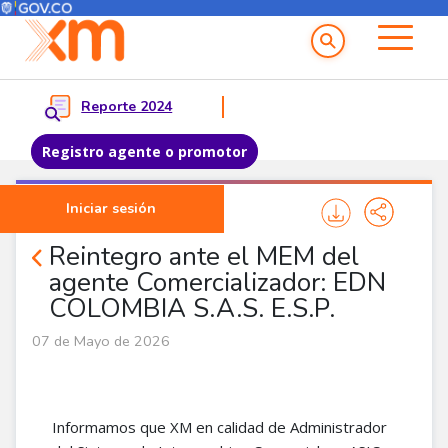
Menú del Usuario
Menu principal
Reporte 2024
Registro agente o promotor
Pasar al contenido principal
Iniciar sesión
Noticias Agentes
Reintegro ante el MEM del
agente Comercializador: EDN
COLOMBIA S.A.S. E.S.P.
07 de Mayo de 2026
Informamos que XM en calidad de Administrador